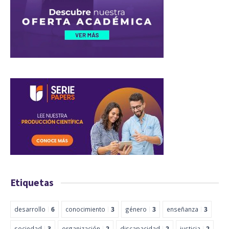
Etiquetas
desarrollo
6
conocimiento
3
género
3
enseñanza
3
sociedad
3
organización
2
discapacidad
2
justicia
2