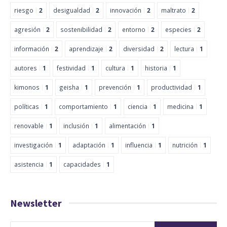
riesgo
2
desigualdad
2
innovación
2
maltrato
2
agresión
2
sostenibilidad
2
entorno
2
especies
2
información
2
aprendizaje
2
diversidad
2
lectura
1
autores
1
festividad
1
cultura
1
historia
1
kimonos
1
geisha
1
prevención
1
productividad
1
políticas
1
comportamiento
1
ciencia
1
medicina
1
renovable
1
inclusión
1
alimentación
1
investigación
1
adaptación
1
influencia
1
nutrición
1
asistencia
1
capacidades
1
Newsletter