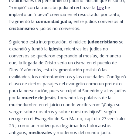
tradicionales del pensamiento paulino indican que el santo,
“rompió” con la tradición judía al rechazar la
Ley
he
implantó un “nueva” creencia en el resucitado; por tanto,
fragmentó la
comunidad judía
, entre judíos conversos al
cristianismo
y judíos no conversos.
Siguiendo esta interpretación, el núcleo
judeocristiano
se
expandió y fundó la
iglesia
, mientras los judíos no
conversos se quedaron esperando al mesías, de manera
que, la llegada de Cristo sería un cisma en el pueblo de
Dios. Y aún más, esta fragmentación posibilitó las
rivalidades, los enfrentamientos y las crueldades. Configuró
el uso de ciertos pasajes del evangelio como un pretexto
para la persecución; pues se culpó al Sanedrín y a los judíos
por la
muerte de Jesús
, tomando las palabras de la
muchedumbre en el juicio cuando vociferaron: “¡Caiga su
sangre sobre nosotros y sobre nuestros hijos!” -según
recoge en el Evangelio de San Mateo, capítulo 27 versículo
25-, como un motivo para legitimar los holocaustos
antiguos,
medievales
y modernos del mundo judío.