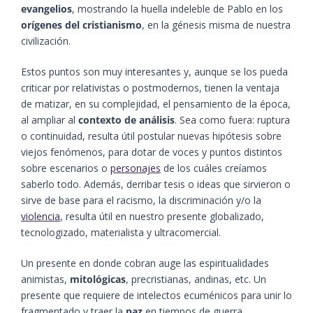
evangelios
, mostrando la huella indeleble de Pablo en los
orígenes del cristianismo
, en la génesis misma de nuestra
civilización.
Estos puntos son muy interesantes y, aunque se los pueda
criticar por relativistas o postmodernos, tienen la ventaja
de matizar, en su complejidad, el pensamiento de la época,
al ampliar al
contexto de análisis
. Sea como fuera: ruptura
o continuidad, resulta útil postular nuevas hipótesis sobre
viejos fenómenos, para dotar de voces y puntos distintos
sobre escenarios o
personajes
de los cuáles creíamos
saberlo todo. Además, derribar tesis o ideas que sirvieron o
sirve de base para el racismo, la discriminación y/o la
violencia
, resulta útil en nuestro presente globalizado,
tecnologizado, materialista y ultracomercial.
Un presente en donde cobran auge las espiritualidades
animistas,
mitológicas
, precristianas, andinas, etc. Un
presente que requiere de intelectos ecuménicos para unir lo
fragmentado y traer la
paz
en tiempos de guerra.