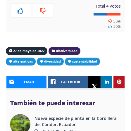
Total
4
Votos
50%
50%
27 de mayo de 2022
Biodiversidad
alternativas
diversidad
sustentabilidad
EMAIL
FACEBOOK
También te puede interesar
Nueva especie de planta en la Cordillera
del Cóndor, Ecuador
26 DE OCTUBRE DE 2022