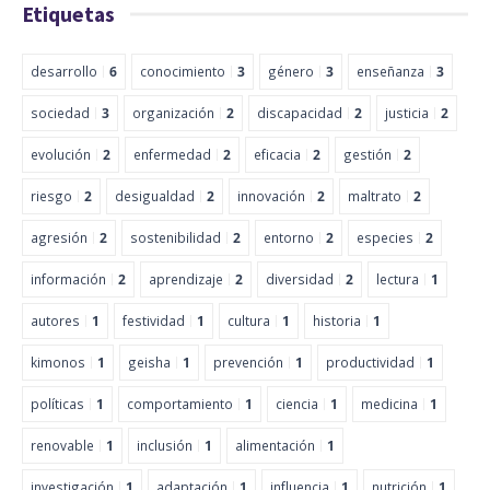
Etiquetas
desarrollo
6
conocimiento
3
género
3
enseñanza
3
sociedad
3
organización
2
discapacidad
2
justicia
2
evolución
2
enfermedad
2
eficacia
2
gestión
2
riesgo
2
desigualdad
2
innovación
2
maltrato
2
agresión
2
sostenibilidad
2
entorno
2
especies
2
información
2
aprendizaje
2
diversidad
2
lectura
1
autores
1
festividad
1
cultura
1
historia
1
kimonos
1
geisha
1
prevención
1
productividad
1
políticas
1
comportamiento
1
ciencia
1
medicina
1
renovable
1
inclusión
1
alimentación
1
investigación
1
adaptación
1
influencia
1
nutrición
1