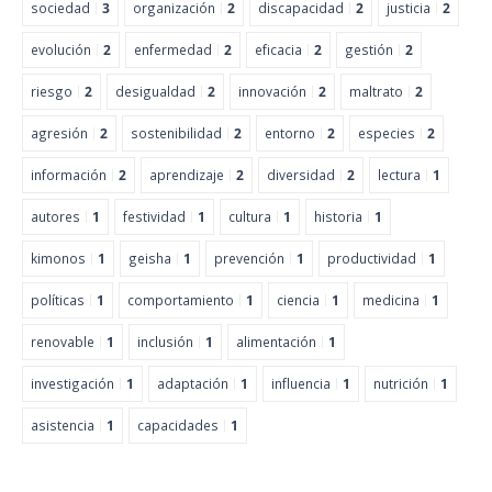
sociedad
3
organización
2
discapacidad
2
justicia
2
evolución
2
enfermedad
2
eficacia
2
gestión
2
riesgo
2
desigualdad
2
innovación
2
maltrato
2
agresión
2
sostenibilidad
2
entorno
2
especies
2
información
2
aprendizaje
2
diversidad
2
lectura
1
autores
1
festividad
1
cultura
1
historia
1
kimonos
1
geisha
1
prevención
1
productividad
1
políticas
1
comportamiento
1
ciencia
1
medicina
1
renovable
1
inclusión
1
alimentación
1
investigación
1
adaptación
1
influencia
1
nutrición
1
asistencia
1
capacidades
1