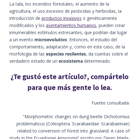
La tala, los incendios forestales, el aumento de la
agricultura, el uso excesivo de pesticidas y herbicidas, la
introducción de
productos invasivos
o genéticamente
modificados y los
asentamientos humanos
, pueden crear
innumerables estímulos estresantes, que podrían dar lugar
a un evento
microevolutivo
. Entonces, el estudio del
comportamiento, adaptación y, como en este caso, de la
morfología de las
especies resilentes
, da cuentas sobre el
verdadero estado de un
ecosistema
determinado.
¿Te gustó este artículo?, compártelo
para que más gente lo lea.
Fuente consultada:
“Morphometric changes on dung beetle Dichotomius
problematicus (Coleoptera: Scarabaeidae: Scarabaeinae)
related to conversion of forest into grassland: A case of
study in the Ecuadorian Amazonia” escrito por Diego Marín-