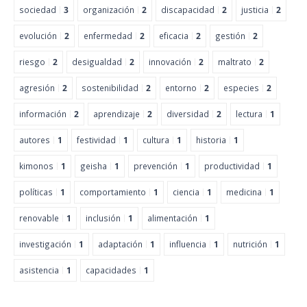
sociedad
3
organización
2
discapacidad
2
justicia
2
evolución
2
enfermedad
2
eficacia
2
gestión
2
riesgo
2
desigualdad
2
innovación
2
maltrato
2
agresión
2
sostenibilidad
2
entorno
2
especies
2
información
2
aprendizaje
2
diversidad
2
lectura
1
autores
1
festividad
1
cultura
1
historia
1
kimonos
1
geisha
1
prevención
1
productividad
1
políticas
1
comportamiento
1
ciencia
1
medicina
1
renovable
1
inclusión
1
alimentación
1
investigación
1
adaptación
1
influencia
1
nutrición
1
asistencia
1
capacidades
1