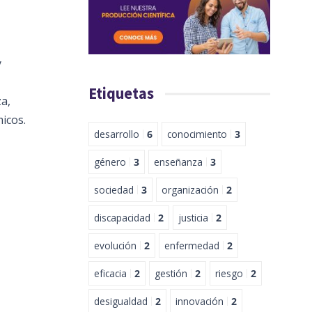
y
Etiquetas
za,
icos.
desarrollo
6
conocimiento
3
género
3
enseñanza
3
sociedad
3
organización
2
discapacidad
2
justicia
2
evolución
2
enfermedad
2
eficacia
2
gestión
2
riesgo
2
desigualdad
2
innovación
2