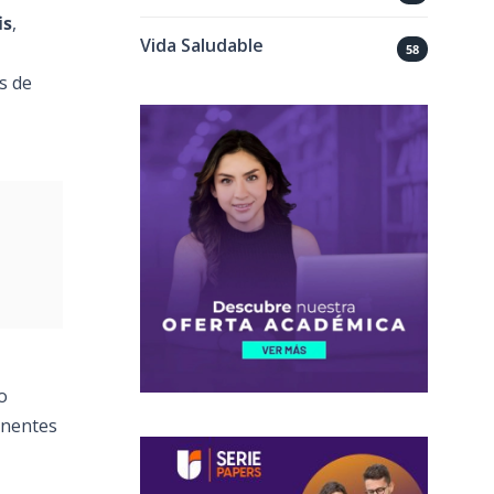
is
,
Vida Saludable
58
s de
o
ponentes