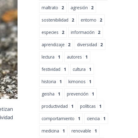
maltrato
2
agresión
2
sostenibilidad
2
entorno
2
especies
2
información
2
aprendizaje
2
diversidad
2
lectura
1
autores
1
festividad
1
cultura
1
historia
1
kimonos
1
geisha
1
prevención
1
productividad
1
políticas
1
etizan
ividad
comportamiento
1
ciencia
1
medicina
1
renovable
1