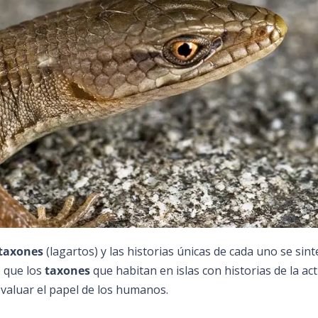
taxones
(lagartos) y las historias únicas de cada uno se sint
 que los
taxones
que habitan en islas con historias de la act
aluar el papel de los humanos.