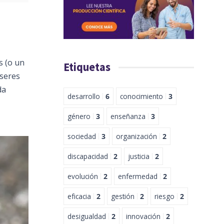
s (o un
Etiquetas
 seres
da
desarrollo
6
conocimiento
3
género
3
enseñanza
3
sociedad
3
organización
2
discapacidad
2
justicia
2
evolución
2
enfermedad
2
eficacia
2
gestión
2
riesgo
2
desigualdad
2
innovación
2