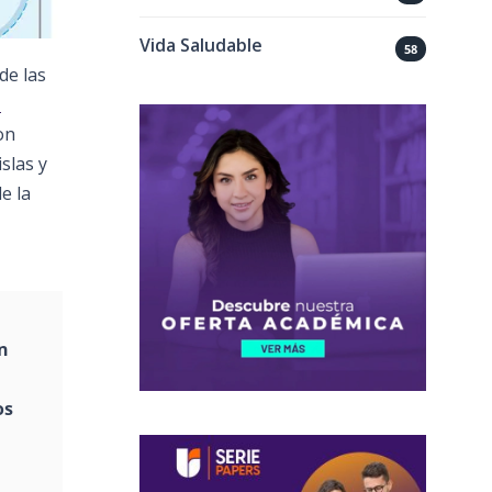
Vida Saludable
58
de las
-
on
slas y
e la
án
os