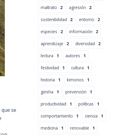
maltrato
2
agresión
2
sostenibilidad
2
entorno
2
especies
2
información
2
aprendizaje
2
diversidad
2
lectura
1
autores
1
festividad
1
cultura
1
historia
1
kimonos
1
geisha
1
prevención
1
productividad
1
políticas
1
 que se
comportamiento
1
ciencia
1
e
medicina
1
renovable
1
 son