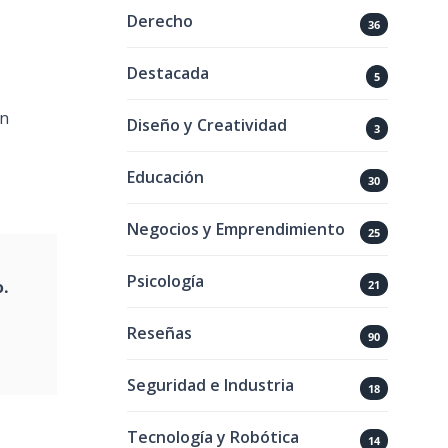
Derecho
36
Destacada
5
an
Diseño y Creatividad
3
Educación
30
Negocios y Emprendimiento
25
Psicología
o.
21
Reseñas
90
Seguridad e Industria
18
Tecnología y Robótica
14