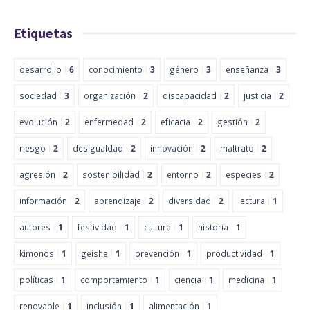
Etiquetas
desarrollo
6
conocimiento
3
género
3
enseñanza
3
sociedad
3
organización
2
discapacidad
2
justicia
2
evolución
2
enfermedad
2
eficacia
2
gestión
2
riesgo
2
desigualdad
2
innovación
2
maltrato
2
agresión
2
sostenibilidad
2
entorno
2
especies
2
información
2
aprendizaje
2
diversidad
2
lectura
1
autores
1
festividad
1
cultura
1
historia
1
kimonos
1
geisha
1
prevención
1
productividad
1
políticas
1
comportamiento
1
ciencia
1
medicina
1
renovable
1
inclusión
1
alimentación
1