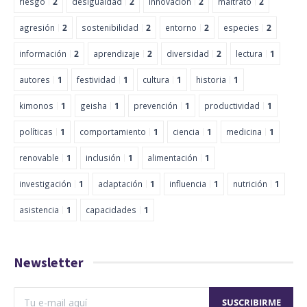
riesgo
2
desigualdad
2
innovación
2
maltrato
2
agresión
2
sostenibilidad
2
entorno
2
especies
2
información
2
aprendizaje
2
diversidad
2
lectura
1
autores
1
festividad
1
cultura
1
historia
1
kimonos
1
geisha
1
prevención
1
productividad
1
políticas
1
comportamiento
1
ciencia
1
medicina
1
renovable
1
inclusión
1
alimentación
1
investigación
1
adaptación
1
influencia
1
nutrición
1
asistencia
1
capacidades
1
Newsletter