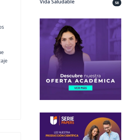
Vida Saludable
58
os
ue
zaje