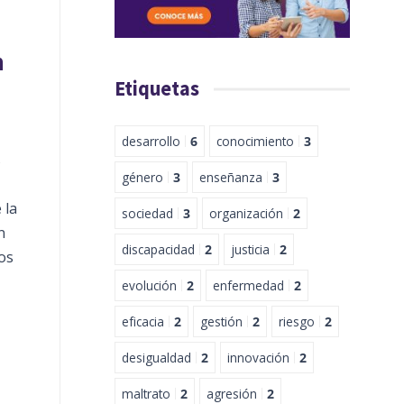
n
Etiquetas
desarrollo
6
conocimiento
3
s
género
3
enseñanza
3
 la
sociedad
3
organización
2
n
discapacidad
2
justicia
2
os
evolución
2
enfermedad
2
eficacia
2
gestión
2
riesgo
2
desigualdad
2
innovación
2
maltrato
2
agresión
2