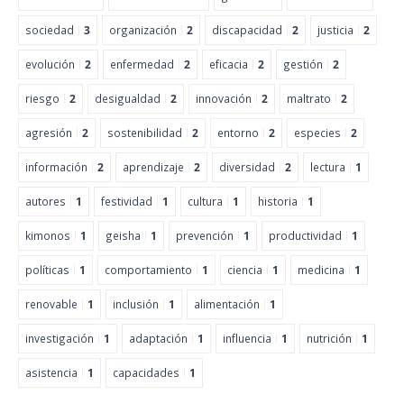
sociedad
3
organización
2
discapacidad
2
justicia
2
evolución
2
enfermedad
2
eficacia
2
gestión
2
riesgo
2
desigualdad
2
innovación
2
maltrato
2
agresión
2
sostenibilidad
2
entorno
2
especies
2
información
2
aprendizaje
2
diversidad
2
lectura
1
autores
1
festividad
1
cultura
1
historia
1
kimonos
1
geisha
1
prevención
1
productividad
1
políticas
1
comportamiento
1
ciencia
1
medicina
1
renovable
1
inclusión
1
alimentación
1
investigación
1
adaptación
1
influencia
1
nutrición
1
asistencia
1
capacidades
1