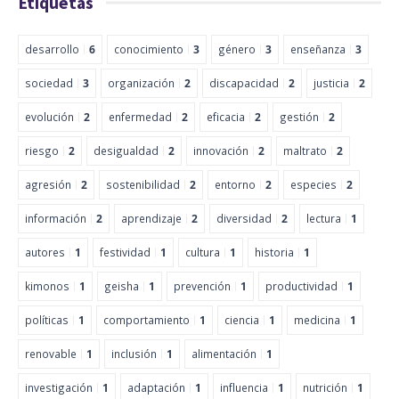
Etiquetas
desarrollo
6
conocimiento
3
género
3
enseñanza
3
sociedad
3
organización
2
discapacidad
2
justicia
2
evolución
2
enfermedad
2
eficacia
2
gestión
2
riesgo
2
desigualdad
2
innovación
2
maltrato
2
agresión
2
sostenibilidad
2
entorno
2
especies
2
información
2
aprendizaje
2
diversidad
2
lectura
1
autores
1
festividad
1
cultura
1
historia
1
kimonos
1
geisha
1
prevención
1
productividad
1
políticas
1
comportamiento
1
ciencia
1
medicina
1
renovable
1
inclusión
1
alimentación
1
investigación
1
adaptación
1
influencia
1
nutrición
1