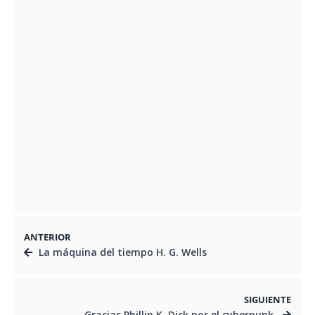
Rutas y raíces en el rescate
arquitectónico de Quito
25 DE JULIO DE 2024
Diseño Básico Arquitectónico: galería al
aire libre
31 DE JULIO DE 2024
La importancia de los Dispositivos de
Protección Solar
14 DE MAYO DE 2024
ANTERIOR
La máquina del tiempo H. G. Wells
SIGUIENTE
Gracias Phillip K. Dick por el cyberpunk