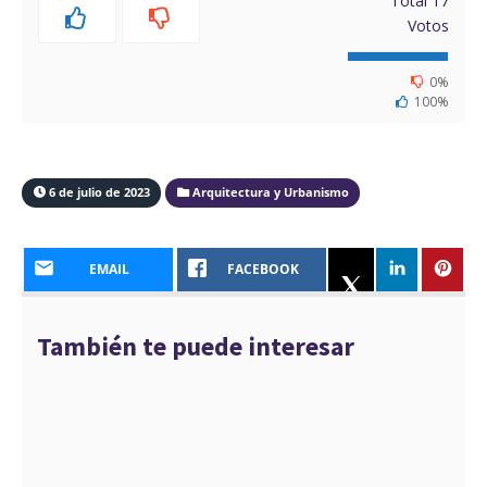
Total
17
Votos
0%
100%
6 de julio de 2023
Arquitectura y Urbanismo
EMAIL
FACEBOOK
También te puede interesar
¿Cuál es el impacto urbano de la
arquitectura turística en las ciudades?
1 DE JULIO DE 2024