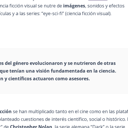
cia ficción visual se nutre de
imágenes
, sonidos y efectos
as y a las series: “eye-sci-fi” (ciencia ficción visual).
ries del género evolucionaron y se nutrieron de otras
que tenían una visión fundamentada en la ciencia.
ón
y
científicos
actuaron como asesores.
icción
se han multiplicado tanto en el cine como en las plat
 planteado cuestiones de interés científico, social o histórico.
r” de
Christopher Nolan
, la serie alemana “Dark” o la serie