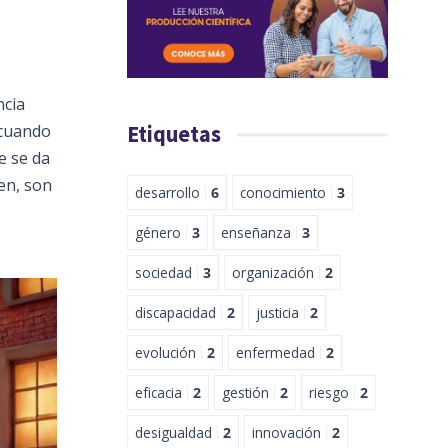
ncia
 cuando
Etiquetas
e se da
ien, son
desarrollo
6
conocimiento
3
género
3
enseñanza
3
sociedad
3
organización
2
discapacidad
2
justicia
2
evolución
2
enfermedad
2
eficacia
2
gestión
2
riesgo
2
desigualdad
2
innovación
2