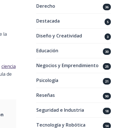
Derecho
36
Destacada
5
e la
Diseño y Creatividad
3
Educación
30
Negocios y Emprendimiento
e
ciencia
25
ula de
Psicología
21
Reseñas
90
Seguridad e Industria
18
on
Tecnología y Robótica
14