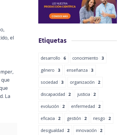
do,
ido, el
Etiquetas
desarrollo
6
conocimiento
3
género
3
enseñanza
3
omper,
o que
sociedad
3
organización
2
 que
discapacidad
2
justicia
2
d. La
evolución
2
enfermedad
2
eficacia
2
gestión
2
riesgo
2
desigualdad
2
innovación
2