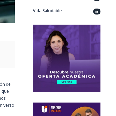
Vida Saludable
58
ión de
, que
nos
un verso