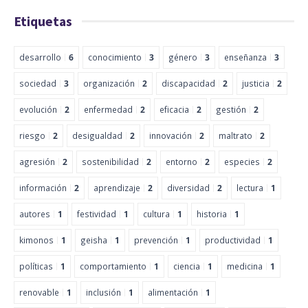
Etiquetas
desarrollo
6
conocimiento
3
género
3
enseñanza
3
sociedad
3
organización
2
discapacidad
2
justicia
2
evolución
2
enfermedad
2
eficacia
2
gestión
2
riesgo
2
desigualdad
2
innovación
2
maltrato
2
agresión
2
sostenibilidad
2
entorno
2
especies
2
información
2
aprendizaje
2
diversidad
2
lectura
1
autores
1
festividad
1
cultura
1
historia
1
kimonos
1
geisha
1
prevención
1
productividad
1
políticas
1
comportamiento
1
ciencia
1
medicina
1
renovable
1
inclusión
1
alimentación
1