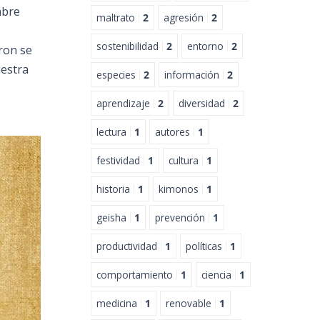
abre
maltrato
2
agresión
2
sostenibilidad
2
entorno
2
eron se
uestra
especies
2
información
2
aprendizaje
2
diversidad
2
lectura
1
autores
1
festividad
1
cultura
1
historia
1
kimonos
1
geisha
1
prevención
1
productividad
1
políticas
1
comportamiento
1
ciencia
1
medicina
1
renovable
1