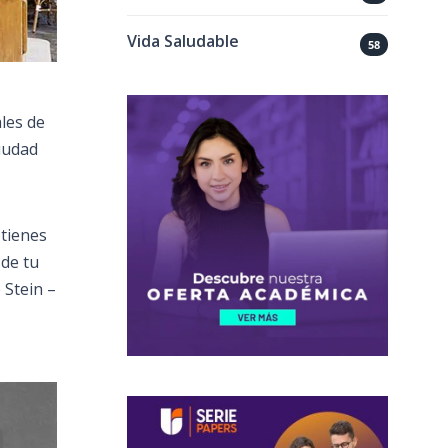
Vida Saludable
58
ales de
ciudad
 tienes
 de tu
 Stein –