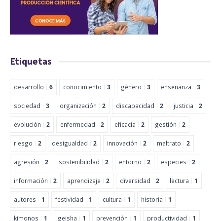
Etiquetas
desarrollo
6
conocimiento
3
género
3
enseñanza
3
sociedad
3
organización
2
discapacidad
2
justicia
2
evolución
2
enfermedad
2
eficacia
2
gestión
2
riesgo
2
desigualdad
2
innovación
2
maltrato
2
agresión
2
sostenibilidad
2
entorno
2
especies
2
información
2
aprendizaje
2
diversidad
2
lectura
1
autores
1
festividad
1
cultura
1
historia
1
kimonos
1
geisha
1
prevención
1
productividad
1