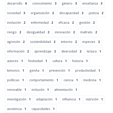
desarrollo
6
conocimiento
3
género
3
enseñanza
3
sociedad
3
organización
2
discapacidad
2
justicia
2
evolución
2
enfermedad
2
eficacia
2
gestión
2
riesgo
2
desigualdad
2
innovación
2
maltrato
2
agresión
2
sostenibilidad
2
entorno
2
especies
2
información
2
aprendizaje
2
diversidad
2
lectura
1
autores
1
festividad
1
cultura
1
historia
1
kimonos
1
geisha
1
prevención
1
productividad
1
políticas
1
comportamiento
1
ciencia
1
medicina
1
renovable
1
inclusión
1
alimentación
1
investigación
1
adaptación
1
influencia
1
nutrición
1
asistencia
1
capacidades
1