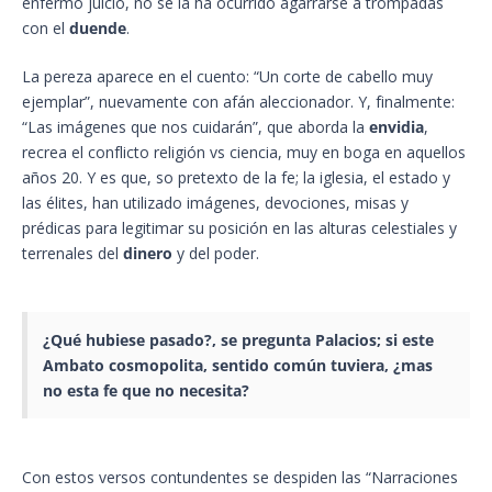
enfermo juicio, no se la ha ocurrido agarrarse a trompadas
con el
duende
.
La pereza aparece en el cuento: “Un corte de cabello muy
ejemplar”, nuevamente con afán aleccionador. Y, finalmente:
“Las imágenes que nos cuidarán”, que aborda la
envidia
,
recrea el conflicto religión vs ciencia, muy en boga en aquellos
años 20. Y es que, so pretexto de la fe; la iglesia, el estado y
las élites, han utilizado imágenes, devociones, misas y
prédicas para legitimar su posición en las alturas celestiales y
terrenales del
dinero
y del poder.
¿Qué hubiese pasado?, se pregunta
Palacios
; si este
Ambato
cosmopolita, sentido común tuviera, ¿mas
no esta fe que no necesita?
Con estos versos contundentes se despiden las “Narraciones