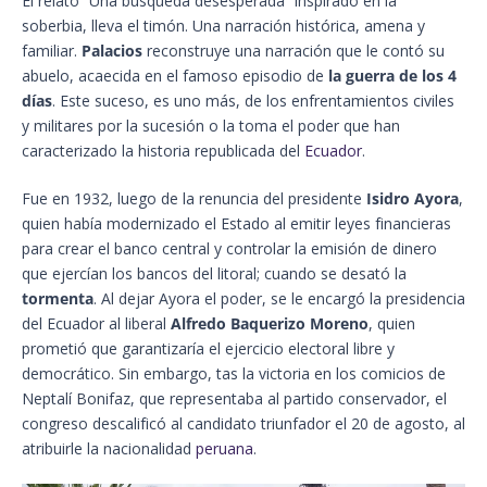
El relato “Una búsqueda desesperada” inspirado en la
soberbia, lleva el timón. Una narración histórica, amena y
familiar.
Palacios
reconstruye una narración que le contó su
abuelo, acaecida en el famoso episodio de
la guerra de los 4
días
. Este suceso, es uno más, de los enfrentamientos civiles
y militares por la sucesión o la toma el poder que han
caracterizado la historia republicada del
Ecuador
.
Fue en 1932, luego de la renuncia del presidente
Isidro Ayora
,
quien había modernizado el Estado al emitir leyes financieras
para crear el banco central y controlar la emisión de dinero
que ejercían los bancos del litoral; cuando se desató la
tormenta
. Al dejar Ayora el poder, se le encargó la presidencia
del Ecuador al liberal
Alfredo Baquerizo Moreno
, quien
prometió que garantizaría el ejercicio electoral libre y
democrático. Sin embargo, tas la victoria en los comicios de
Neptalí Bonifaz, que representaba al partido conservador, el
congreso descalificó al candidato triunfador el 20 de agosto, al
atribuirle la nacionalidad
peruana
.