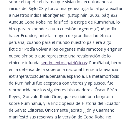
sobre el tapete el drama que vivían los ecuatorianos a
inicios del Siglo XX y forzó una genealogía local para exaltar
a nuestros indios aborígenes” ​ (Estupiñán, 2003, pág. 82)​
Aunque Coba Robalino falsificó la estirpe de Rumiñahui, lo
hizo para responder a una cuestión urgente: ¿Qué podía
hacer Ecuador, ante la imagen de grandiosidad étnica
peruana, cuando para el mundo nuestro país era algo
ficticio? Podía volver a los orígenes más remotos y erigir un
nuevo símbolo que represente una revaloración de lo
étnico e infunda
sentimientos patrióticos
: Rumiñahui, héroe
en la defensa de la soberanía nacional frente a la avaricia
extranjera/cuzqueña/peruana/española. La metamorfosis
de Rumiñahui fue aceptada con vítores y aplausos, fue
reproducida por los siguientes historiadores: Óscar Efrén
Reyes, Gonzalo Rubio Orbe, que escribió una biografía
sobre Rumiñahui, y la Enciclopedia de Historia del Ecuador
de Salvat Editores. Únicamente Jacinto Jijón y Caamaño
manifestó sus reservas a la versión de Coba Robalino.