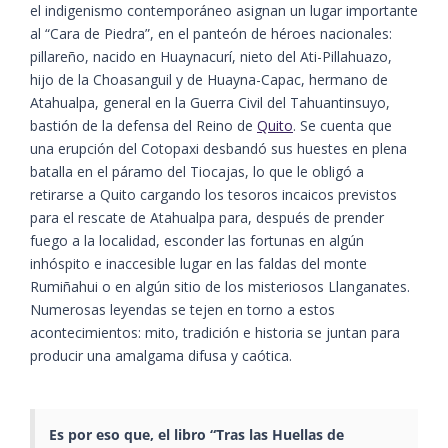
el indigenismo contemporáneo asignan un lugar importante
al “Cara de Piedra”, en el panteón de héroes nacionales:
pillareño, nacido en Huaynacurí, nieto del Ati-Pillahuazo,
hijo de la Choasanguil y de Huayna-Capac, hermano de
Atahualpa, general en la Guerra Civil del Tahuantinsuyo,
bastión de la defensa del Reino de
Quito
. Se cuenta que
una erupción del Cotopaxi desbandó sus huestes en plena
batalla en el páramo del Tiocajas, lo que le obligó a
retirarse a Quito cargando los tesoros incaicos previstos
para el rescate de Atahualpa para, después de prender
fuego a la localidad, esconder las fortunas en algún
inhóspito e inaccesible lugar en las faldas del monte
Rumiñahui o en algún sitio de los misteriosos Llanganates.
Numerosas leyendas se tejen en torno a estos
acontecimientos: mito, tradición e historia se juntan para
producir una amalgama difusa y caótica.
Es por eso que, el libro “Tras las Huellas de