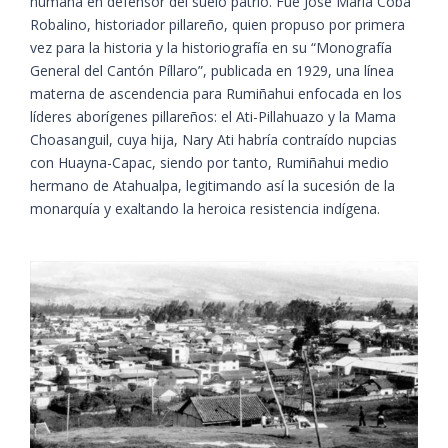
humana en defensor del suelo patrio. Fue José María Coba
Robalino, historiador pillareño, quien propuso por primera
vez para la historia y la historiografía en su “Monografía
General del Cantón Píllaro”, publicada en 1929, una línea
materna de ascendencia para Rumiñahui enfocada en los
líderes aborígenes pillareños: el Ati-Pillahuazo y la Mama
Choasanguil, cuya hija, Nary Ati habría contraído nupcias
con Huayna-Capac, siendo por tanto, Rumiñahui medio
hermano de Atahualpa, legitimando así la sucesión de la
monarquía y exaltando la heroica resistencia indígena.