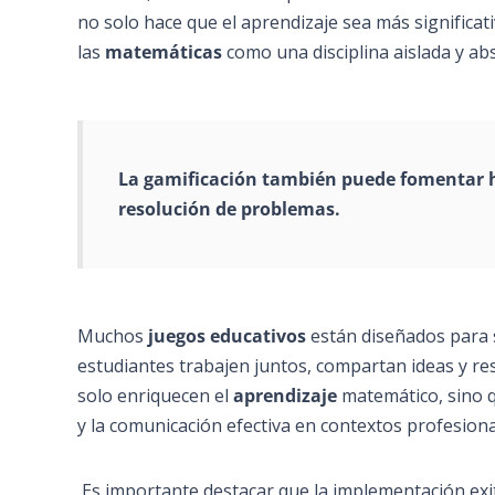
no solo hace que el aprendizaje sea más significat
las
matemáticas
como una disciplina aislada y abs
La
gamificación
también puede fomentar ha
resolución de problemas.
Muchos
juegos educativos
están diseñados para s
estudiantes trabajen juntos, compartan ideas y r
solo enriquecen el
aprendizaje
matemático, sino 
y la comunicación efectiva en contextos profesiona
Es importante destacar que la implementación exi