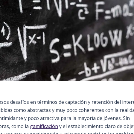
s desafíos en términos de captación y retención del inter
bidas como abstractas y muy poco coherentes con la realid
ntimidante y poco atractiva para la mayoría de jóvenes. Sin
oras, como la
gamificación
y el establecimiento claro de obje