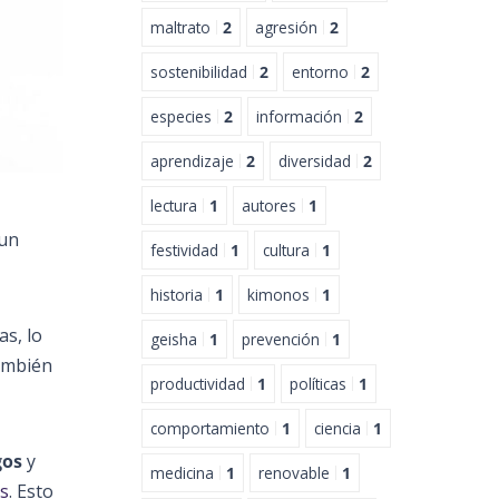
maltrato
2
agresión
2
sostenibilidad
2
entorno
2
especies
2
información
2
aprendizaje
2
diversidad
2
lectura
1
autores
1
 un
festividad
1
cultura
1
historia
1
kimonos
1
s, lo
geisha
1
prevención
1
ambién
productividad
1
políticas
1
comportamiento
1
ciencia
1
gos
y
medicina
1
renovable
1
as
. Esto