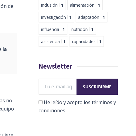
inclusión
1
alimentación
1
ión de
investigación
1
adaptación
1
influencia
1
nutrición
1
asistencia
1
capacidades
1
 la
Newsletter
ias no
He leído y acepto los términos y
equipo
condiciones
quiere