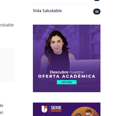
Vida Saludable
58
robable
de
el