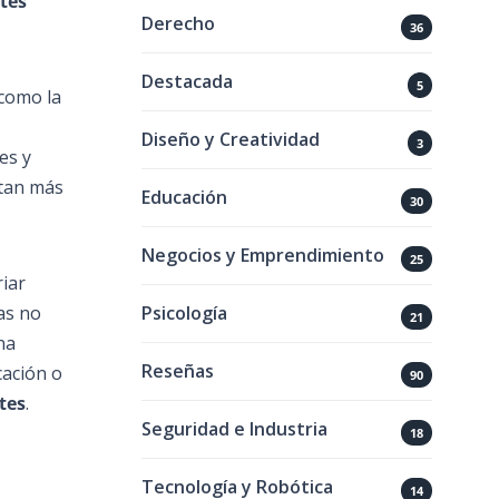
tes
Derecho
36
Destacada
5
 como la
Diseño y Creatividad
3
es y
ntan más
Educación
30
Negocios y Emprendimiento
25
iar
Psicología
as no
21
na
Reseñas
cación o
90
tes
.
Seguridad e Industria
18
Tecnología y Robótica
14