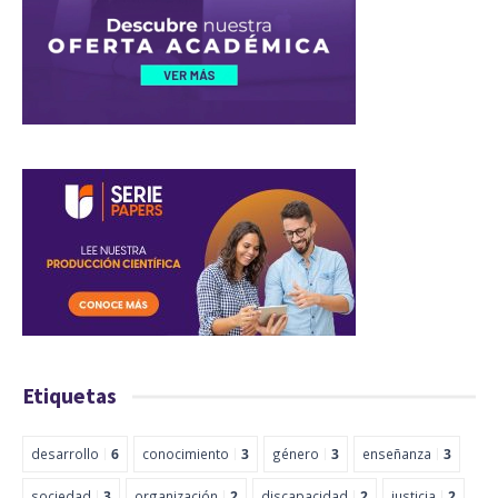
Etiquetas
desarrollo
6
conocimiento
3
género
3
enseñanza
3
sociedad
3
organización
2
discapacidad
2
justicia
2