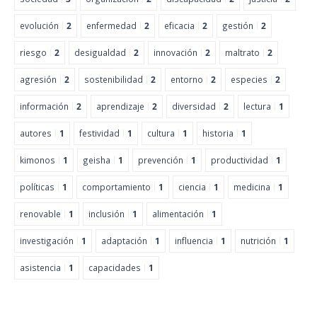
evolución
2
enfermedad
2
eficacia
2
gestión
2
riesgo
2
desigualdad
2
innovación
2
maltrato
2
agresión
2
sostenibilidad
2
entorno
2
especies
2
información
2
aprendizaje
2
diversidad
2
lectura
1
autores
1
festividad
1
cultura
1
historia
1
kimonos
1
geisha
1
prevención
1
productividad
1
políticas
1
comportamiento
1
ciencia
1
medicina
1
renovable
1
inclusión
1
alimentación
1
investigación
1
adaptación
1
influencia
1
nutrición
1
asistencia
1
capacidades
1