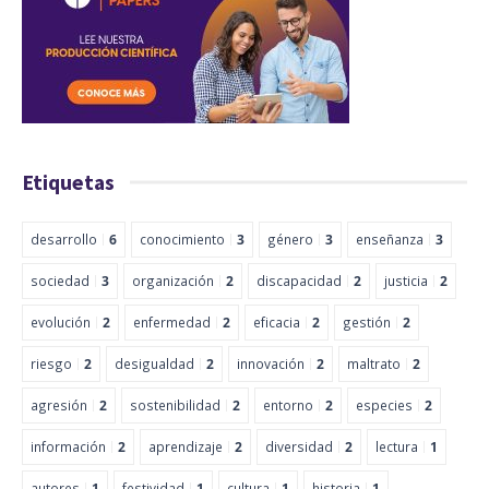
Etiquetas
desarrollo
6
conocimiento
3
género
3
enseñanza
3
sociedad
3
organización
2
discapacidad
2
justicia
2
evolución
2
enfermedad
2
eficacia
2
gestión
2
riesgo
2
desigualdad
2
innovación
2
maltrato
2
agresión
2
sostenibilidad
2
entorno
2
especies
2
información
2
aprendizaje
2
diversidad
2
lectura
1
autores
1
festividad
1
cultura
1
historia
1