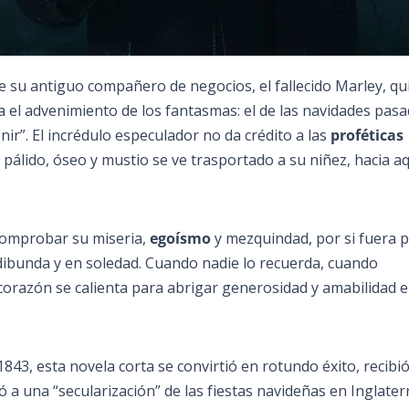
 de su antiguo compañero de negocios, el fallecido Marley, qu
 el advenimiento de los fantasmas: el de las navidades pasad
nir”. El incrédulo especulador no da crédito a las
proféticas
 pálido, óseo y mustio se ve trasportado a su niñez, hacia a
comprobar su miseria,
egoísmo
y mezquindad, por si fuera p
udibunda y en soledad. Cuando nadie lo recuerda, cuando
 corazón se calienta para abrigar generosidad y amabilidad 
843, esta novela corta se convirtió en rotundo éxito, recibi
dó a una “secularización” de las fiestas navideñas en Inglater