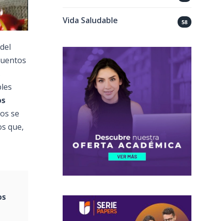
Vida Saludable
58
del
 cuentos
s
bles
os
tos se
os que,
os