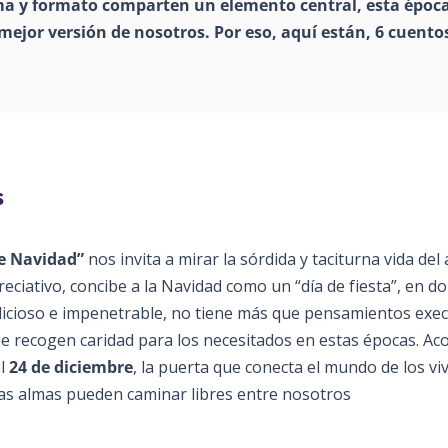
ema y formato comparten un elemento central, esta époc
ejor versión de nosotros. Por eso, aquí están, 6 cuento
s
e Navidad”
nos invita a mirar la sórdida y taciturna vida del
spreciativo, concibe a la Navidad como un “día de fiesta”, en d
licioso e impenetrable, no tiene más que pensamientos exe
e recogen caridad para los necesitados en estas épocas. Ac
l
24 de diciembre
, la puerta que conecta el mundo de los vi
las almas pueden caminar libres entre nosotros