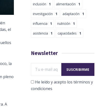
inclusión
1
alimentación
1
investigación
1
adaptación
1
ién
influencia
1
nutrición
1
as, el
asistencia
1
capacidades
1
quellos
Newsletter
oco, la
en pleno
He leído y acepto los términos y
condiciones
ó
ra. A