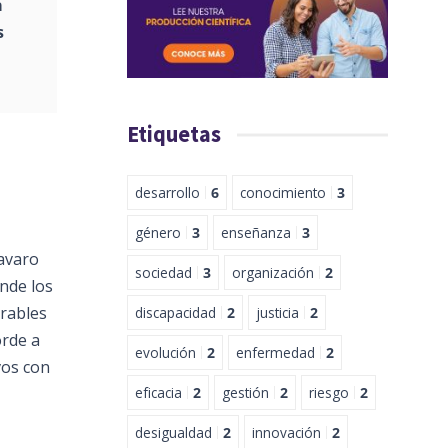
a
s
Etiquetas
desarrollo
6
conocimiento
3
género
3
enseñanza
3
 avaro
sociedad
3
organización
2
onde los
crables
discapacidad
2
justicia
2
orde a
evolución
2
enfermedad
2
vos con
eficacia
2
gestión
2
riesgo
2
desigualdad
2
innovación
2