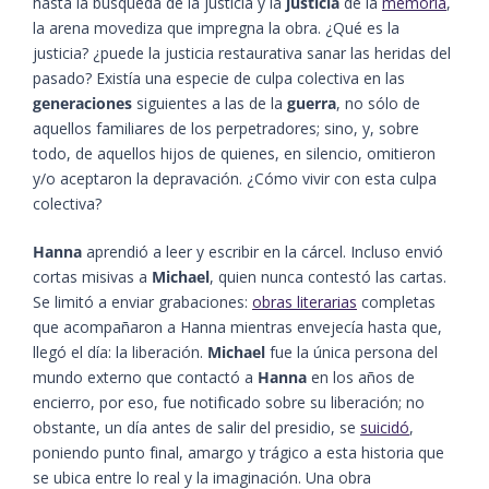
hasta la búsqueda de la justicia y la
justicia
de la
memoria
,
la arena movediza que impregna la obra. ¿Qué es la
justicia? ¿puede la justicia restaurativa sanar las heridas del
pasado? Existía una especie de culpa colectiva en las
generaciones
siguientes a las de la
guerra
, no sólo de
aquellos familiares de los perpetradores; sino, y, sobre
todo, de aquellos hijos de quienes, en silencio, omitieron
y/o aceptaron la depravación. ¿Cómo vivir con esta culpa
colectiva?
Hanna
aprendió a leer y escribir en la cárcel. Incluso envió
cortas misivas a
Michael
, quien nunca contestó las cartas.
Se limitó a enviar grabaciones:
obras literarias
completas
que acompañaron a Hanna mientras envejecía hasta que,
llegó el día: la liberación.
Michael
fue la única persona del
mundo externo que contactó a
Hanna
en los años de
encierro, por eso, fue notificado sobre su liberación; no
obstante, un día antes de salir del presidio, se
suicidó
,
poniendo punto final, amargo y trágico a esta historia que
se ubica entre lo real y la imaginación. Una obra