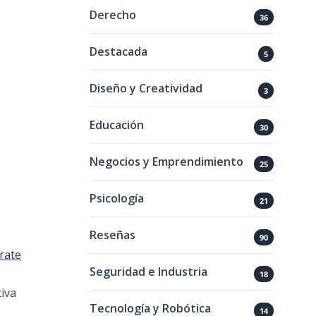
Derecho
36
Destacada
5
Diseño y Creatividad
3
Educación
30
Negocios y Emprendimiento
25
Psicología
21
Reseñas
90
rate
Seguridad e Industria
18
iva
Tecnología y Robótica
14