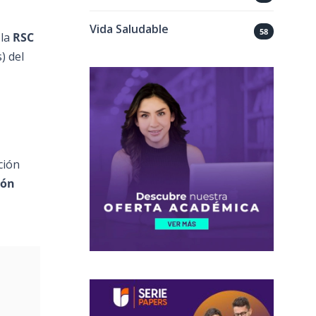
Vida Saludable
58
 la
RSC
) del
ición
ión