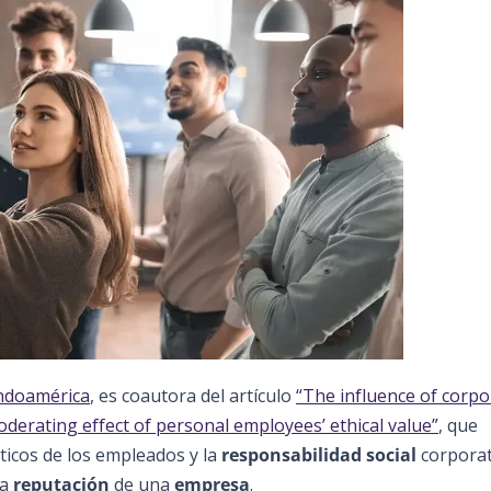
Indoamérica
, es coautora del artículo
“The influence of corpo
oderating effect of personal employees’ ethical value”
, que
éticos de los empleados y la
responsabilidad social
corporat
la
reputación
de una
empresa
.