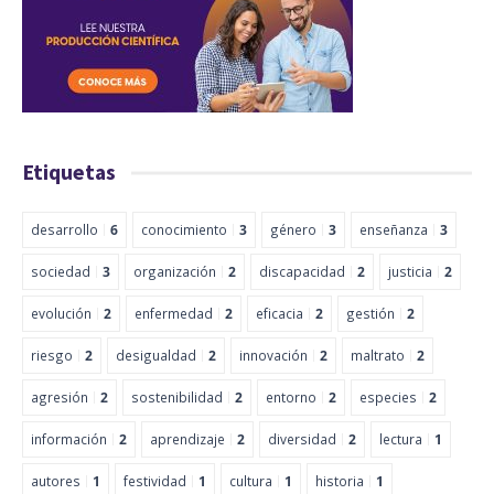
Etiquetas
desarrollo
6
conocimiento
3
género
3
enseñanza
3
sociedad
3
organización
2
discapacidad
2
justicia
2
evolución
2
enfermedad
2
eficacia
2
gestión
2
riesgo
2
desigualdad
2
innovación
2
maltrato
2
agresión
2
sostenibilidad
2
entorno
2
especies
2
información
2
aprendizaje
2
diversidad
2
lectura
1
autores
1
festividad
1
cultura
1
historia
1