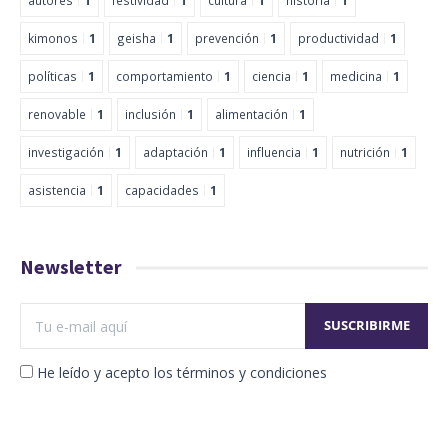
autores
1
festividad
1
cultura
1
historia
1
kimonos
1
geisha
1
prevención
1
productividad
1
políticas
1
comportamiento
1
ciencia
1
medicina
1
renovable
1
inclusión
1
alimentación
1
investigación
1
adaptación
1
influencia
1
nutrición
1
asistencia
1
capacidades
1
Newsletter
He leído y acepto los términos y condiciones